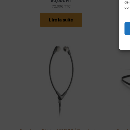
60,00
€
HT
de 
72,00
€
TTC
con
Lire la suite