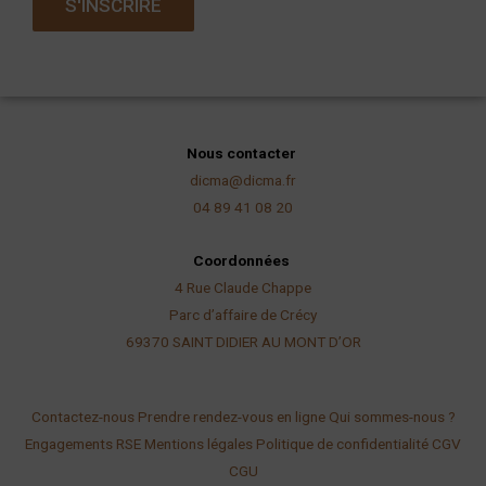
S'INSCRIRE
i
l
Nous contacter
dicma@dicma.fr
04 89 41 08 20
Coordonnées
4 Rue Claude Chappe
Parc d’affaire de Crécy
69370 SAINT DIDIER AU
MONT D’OR
Contactez-nous
Prendre rendez-vous en ligne
Qui sommes-nous ?
Engagements RSE
Mentions légales
Politique de confidentialité
CGV
CGU