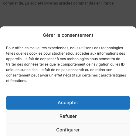
commande. La société livre les articles commandés en France.
Gérer le consentement
Pour offrir les meilleures expériences, nous utilisons des technologies
Livraison offerte*
telles que les cookies pour stocker et/ou accéder aux informations des
appareils. Le fait de consentir à ces technologies nous permettra de
Dès 200€ d'achat
traiter des données telles que le comportement de navigation ou les ID
uniques sur ce site. Le fait de ne pas consentir ou de retirer son
consentement peut avoir un effet négatif sur certaines caractéristiques
et fonctions.
Paiement sécurisé
CB, Visa, Mandat, Virement...
Accepter
Refuser
Livraison en 24h
Configurer
Partout en France