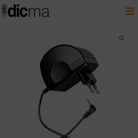
Aller
Main
au
Men
contenu
quantité
de
Adaptateur
secteur
Philips
LFH142
|
Pour
Pocket
Memo