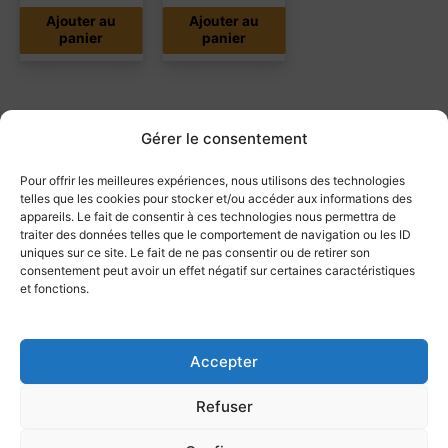
Ajouter au
Ajouter au
panier
panier
Produits similaires
Gérer le consentement
Pour offrir les meilleures expériences, nous utilisons des technologies
telles que les cookies pour stocker et/ou accéder aux informations des
appareils. Le fait de consentir à ces technologies nous permettra de
EN RUPTURE
traiter des données telles que le comportement de navigation ou les ID
DE STOCK
EN RUPTURE
uniques sur ce site. Le fait de ne pas consentir ou de retirer son
consentement peut avoir un effet négatif sur certaines caractéristiques
DE STOCK
et fonctions.
Micro Philips
Dictaphone
Micro Olympus RM
SpeechMike
Olympus DS9000
4010P | Dictée |
Premium LFH3500
SE | Sans logiciel
Accepter
DICTÉE VOCALE
DICTÉE VOCALE
Avec trackball
| Avec trackball
DICTÉE VOCALE
289,00
€
HT
349,00
€
HT
Refuser
199,99
€
HT
346,80
€
TTC
418,80
€
TTC
239,99
€
TTC
Ajouter au
Lire la suite