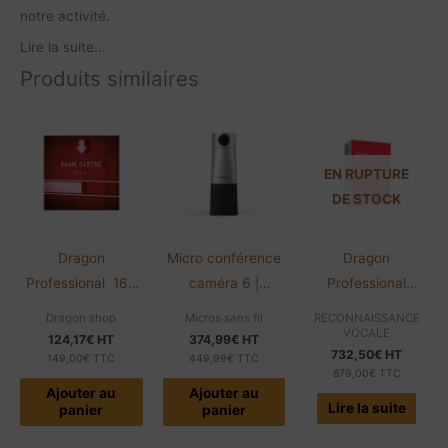
notre activité.
Lire la suite...
Produits similaires
EN RUPTURE
DE STOCK
Dragon
Micro conférence
Dragon
Professional 16 |
caméra 6 |
Professional
MAINTENANCE 12
PSE0550 | Philips
Individual | Légal |
Dragon shop
Micros sans fil
RECONNAISSANCE
mois
SmartMeeting |
Clé de licence
VOCALE
124,17
€
HT
374,99
€
HT
732,50
€
HT
Sembly AI
149,00
€
TTC
449,99
€
TTC
879,00
€
TTC
Ajouter au
Ajouter au
Lire la suite
panier
panier