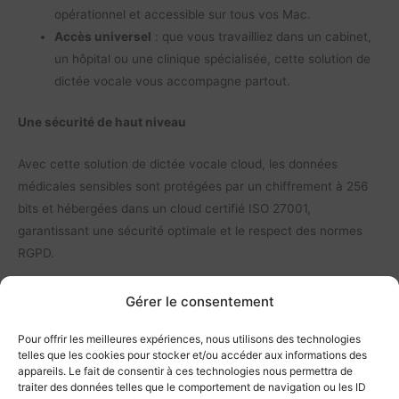
opérationnel et accessible sur tous vos Mac.
Accès universel
: que vous travailliez dans un cabinet,
un hôpital ou une clinique spécialisée, cette solution de
dictée vocale vous accompagne partout.
Une sécurité de haut niveau
Avec cette solution de dictée vocale cloud, les données
médicales sensibles sont protégées par un chiffrement à 256
bits et hébergées dans un cloud certifié ISO 27001,
garantissant une sécurité optimale et le respect des normes
RGPD.
Réduisez vos charges administratives
Gérer le consentement
Avec
Dragon Medical One pour Mac
, gagnez un temps
Pour offrir les meilleures expériences, nous utilisons des technologies
telles que les cookies pour stocker et/ou accéder aux informations des
précieux en automatisant la transcription vocale. Les médecins
appareils. Le fait de consentir à ces technologies nous permettra de
peuvent se concentrer davantage sur les soins aux patients, le
traiter des données telles que le comportement de navigation ou les ID