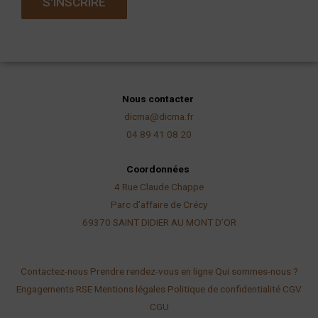
S'INSCRIRE
i
l
Nous contacter
dicma@dicma.fr
04 89 41 08 20
Coordonnées
4 Rue Claude Chappe
Parc d’affaire de Crécy
69370 SAINT DIDIER AU
MONT D’OR
Contactez-nous
Prendre rendez-vous en ligne
Qui sommes-nous ?
Engagements RSE
Mentions légales
Politique de confidentialité
CGV
CGU