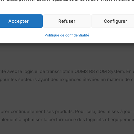
Accepter
Refuser
Configurer
lisation pour répondre à des besoins spécifiques. De ce fait, i
Politique de confidentialité
iption ODMS R8 d’OM System (anciennement Olympus) s’adapte fac
ité avec le logiciel de transcription ODMS R8 d’OM System. En ef
 pour les secteurs ayant des exigences élevées en matière de conf
orer continuellement ses produits. Pour cela, des mises à jour 
alement à optimiser la performance des logiciels et équipements.