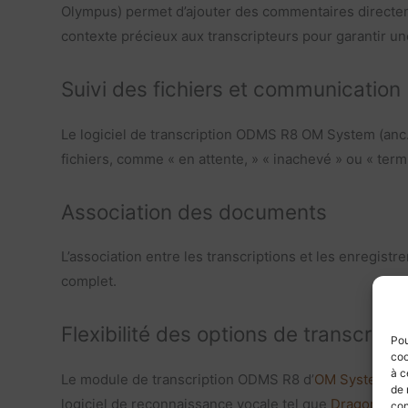
Olympus) permet d’ajouter des commentaires directemen
contexte précieux aux transcripteurs pour garantir une
Suivi des fichiers et communication
Le logiciel de transcription ODMS R8 OM System (anc.
fichiers, comme « en attente, » « inachevé » ou « termi
Association des documents
L’association entre les transcriptions et les enregistre
complet.
Flexibilité des options de transcripti
Pou
coo
à c
Le module de transcription ODMS R8 d’
OM System (an
de 
logiciel de reconnaissance vocale tel que
Dragon Prof
con