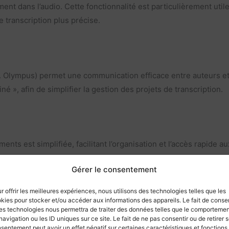
t dans l’audio. Cette fonctionnalité est particulièrement utile 
 transcription plus précise.
 Olympus) permet une communication efficace entre auteurs et tr
né », afin de simplifier la gestion des projets de transcription.
ments est simplifiée, facilitant l’organisation et l’accès rapide 
Gérer le consentement
on
r offrir les meilleures expériences, nous utilisons des technologies telles que les
kies pour stocker et/ou accéder aux informations des appareils. Le fait de consen
es technologies nous permettra de traiter des données telles que le comporteme
c. Olympus)
offre des méthodes traditionnelles de transcriptio
navigation ou les ID uniques sur ce site. Le fait de ne pas consentir ou de retirer 
essional v16
(vendu séparément), permettant ainsi une transcr
sentement peut avoir un effet négatif sur certaines caractéristiques et fonctions.