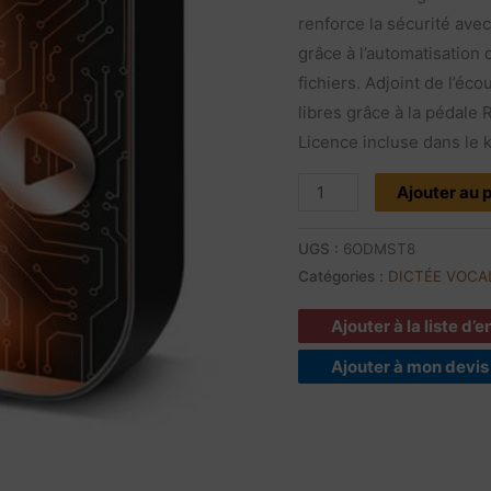
OM
renforce la sécurité ave
System
grâce à l’automatisation d
(anc.
fichiers. Adjoint de l’éco
Olympus)
libres grâce à la pédale
|
Licence incluse dans le k
Licence
Ajouter au 
UGS :
6ODMST8
Catégories :
DICTÉE VOCA
Ajouter à la liste d’
Ajouter à mon devis