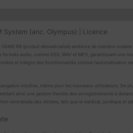
ontenu du produit
M System (anc. Olympus) | Licence
 ODMS R8 (produit dématérialisé) améliore de manière notable la
ers formats audio, comme DSS, WAV et MP3, garantissant une mani
nnées et intègre des fonctionnalités comme l’automatisation des f
e navigation intuitive, même pour les nouveaux utilisateurs. De 
ettant ainsi une gestion flexible des enregistrements à distance
on centralisée des dictées, tels que le médical, juridique et adm
ète