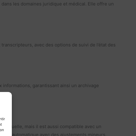
dans les domaines juridique et médical. Elle offre un
anscripteurs, avec des options de suivi de l’état des
aux informations, garantissant ainsi un archivage
tir
nt
n manuelle, mais il est aussi compatible avec un
son
iption automatique avec des ajustements mineurs.