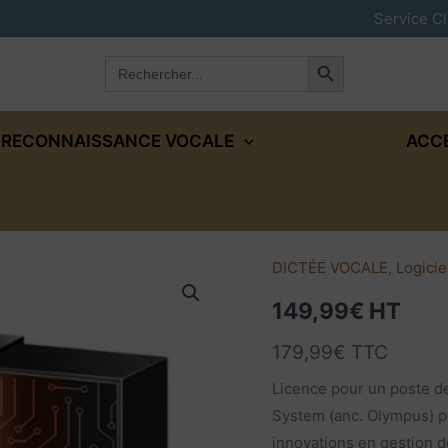
Service Cl
Search Button
Search
for:
RECONNAISSANCE VOCALE
ACC
DICTÉE VOCALE
,
Logicie
quantité
de
149,99
€
HT
Logiciel
179,99
€
TTC
ODMS
R8
Licence pour un poste de
Transcription
System (anc. Olympus) pe
|
innovations en gestion de