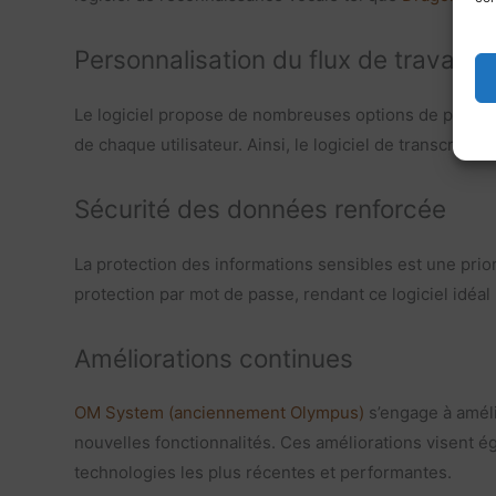
Personnalisation du flux de travail
Le logiciel propose de nombreuses options de personna
de chaque utilisateur. Ainsi, le logiciel de transcr
Sécurité des données renforcée
La protection des informations sensibles est une prior
protection par mot de passe, rendant ce logiciel idéal
Améliorations continues
OM System (anciennement Olympus)
s’engage à améli
nouvelles fonctionnalités. Ces améliorations visent ég
technologies les plus récentes et performantes.