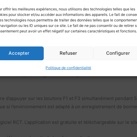
r offrir les meilleures expériences, nous utilisons des technologies telles que les
kies pour stocker et/ou accéder aux informations des appareils. Le fait de consen
Microsoft mode, personnalisable…)
es technologies nous permettra de traiter des données telles que le comporteme
navigation ou les ID uniques sur ce site. Le fait de ne pas consentir ou de retirer 
sentement peut avoir un effet négatif sur certaines caractéristiques et fonctions.
Accepter
Refuser
Configurer
ement de qualité professionnelle, conçu suivant une nouvelle 
Politique de confidentialité
e fonction permet également d’analyser si l’environnement sono
aire d’appuyer sur les boutons F1 et F3 simultanément pendant 
ique si l’environnement est adapté à un enregistrement de bonne 
ogiciel RCT. L’application est gratuite et téléchargeable sur le s