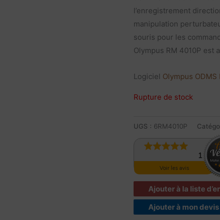
l’enregistrement directi
manipulation perturbateur
souris pour les commande
Olympus RM 4010P est an
Logiciel
Olympus ODMS 
Rupture de stock
UGS :
6RM4010P
Catégo
1
Avis
Voir les avis
Ajouter à la liste d’
Ajouter à mon devis