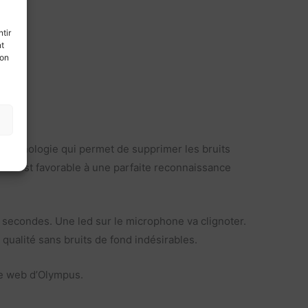
tir
nt
son
technologie qui permet de supprimer les bruits
re est favorable à une parfaite reconnaissance
5 secondes. Une led sur le microphone va clignoter.
qualité sans bruits de fond indésirables.
ite web d’Olympus.