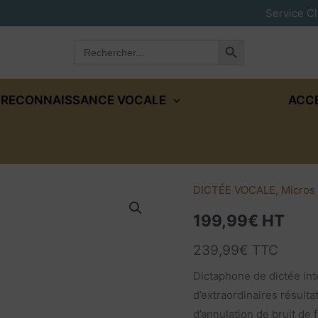
Service Cl
Search Button
Search
for:
RECONNAISSANCE VOCALE
ACC
DICTÉE VOCALE
,
Micros 
199,99
€
HT
239,99
€
TTC
Dictaphone de dictée intel
d’extraordinaires résult
d’annulation de bruit de