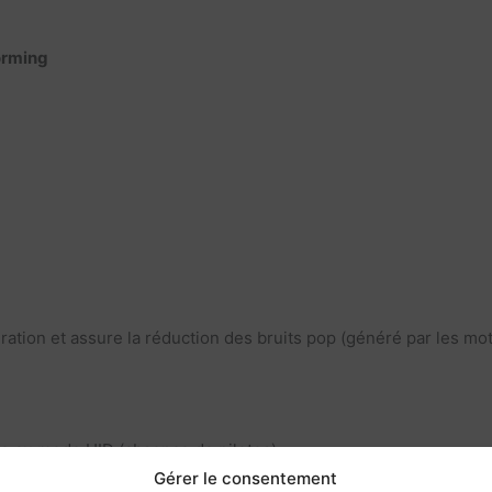
orming
iration et assure la réduction des bruits pop (généré par les mots
ce au mode HID (absence de pilotes)
Gérer le consentement