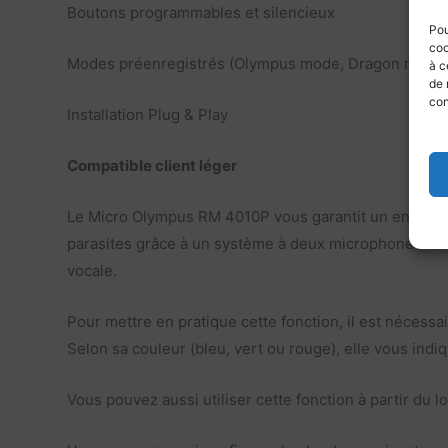
Boutons programmables et silencieux
Pou
coo
Modes préenregistrés (Olympus mode, Dragon mode, 
à c
de 
con
Installation Plug & Play
Compatible client léger
Le Micro Olympus RM 4010P vous garantit un enregistr
parasites grâce à un système à deux microphones. Un
vocale.
Pour mettre en pratique cette fonction, il est nécess
Selon sa couleur (bleu, vert ou rouge), elle vous ind
Vous pouvez aussi utiliser cette fonction à partir du l