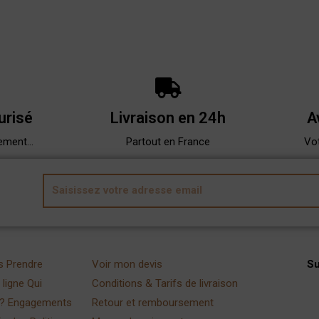
urisé
Livraison en 24h
A
ement...
Partout en France
Vot
E
m
a
i
l
s
Prendre
Voir mon devis
S
ligne
Qui
Conditions & Tarifs de livraison
?
Engagements
Retour et remboursement