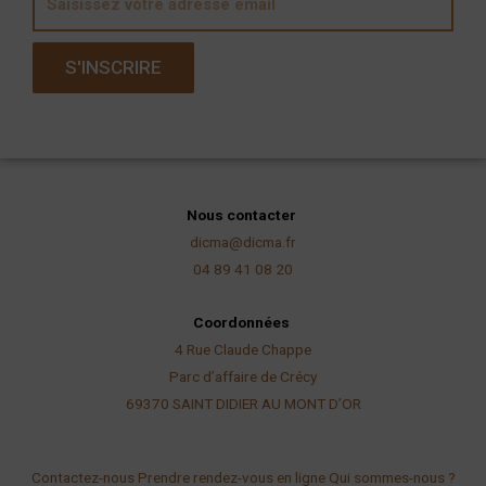
m
a
S'INSCRIRE
i
l
Nous contacter
dicma@dicma.fr
04 89 41 08 20
Coordonnées
4 Rue Claude Chappe
Parc d’affaire de Crécy
69370 SAINT DIDIER AU
MONT D’OR
Contactez-nous
Prendre rendez-vous en ligne
Qui sommes-nous ?