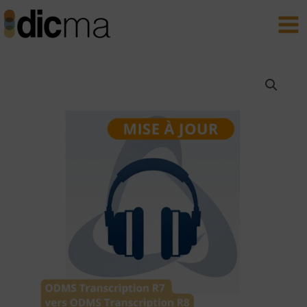
Aller
Main
au
Men
contenu
quantité
de
Mise
à
jour
Olympus
ODMS
Transcription
R7
vers
OM
System
OMDS
T