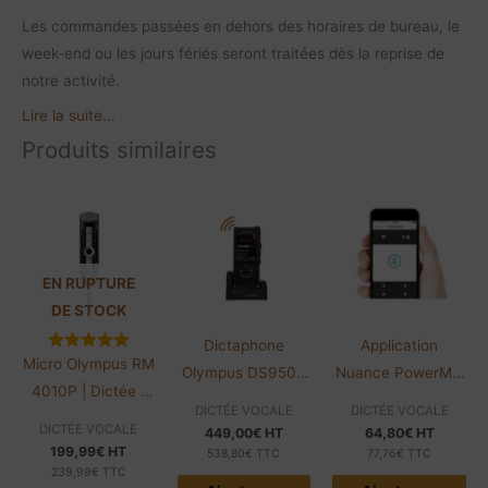
Les commandes passées en dehors des horaires de bureau, le
week-end ou les jours fériés seront traitées dès la reprise de
notre activité.
Lire la suite...
Produits similaires
EN RUPTURE
DE STOCK
Dictaphone
Application
Micro Olympus RM
Olympus DS9500
Nuance PowerMic
4010P | Dictée |
SE | WiFi | Sans
Mobile | 12 mois |
DICTÉE VOCALE
DICTÉE VOCALE
Avec trackball
logiciel
FR 1/20
DICTÉE VOCALE
449,00
€
HT
64,80
€
HT
199,99
€
HT
538,80
€
TTC
77,76
€
TTC
239,99
€
TTC