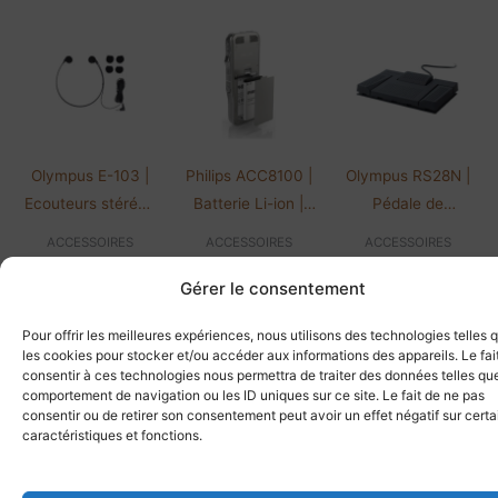
Olympus E-103 |
Philips ACC8100 |
Olympus RS28N |
Ecouteurs stéréo |
Batterie Li-ion |
Pédale de
Prise Jack 3,5mm
Pour gamme DPM
commande filaire
ACCESSOIRES
ACCESSOIRES
ACCESSOIRES
24,99
€
HT
43,90
€
HT
84,16
€
HT
Gérer le consentement
29,99
€
TTC
52,68
€
TTC
100,99
€
TTC
Ajouter au
Ajouter au
Ajouter au
Pour offrir les meilleures expériences, nous utilisons des technologies telles 
panier
panier
panier
les cookies pour stocker et/ou accéder aux informations des appareils. Le fai
consentir à ces technologies nous permettra de traiter des données telles que
comportement de navigation ou les ID uniques sur ce site. Le fait de ne pas
consentir ou de retirer son consentement peut avoir un effet négatif sur cert
caractéristiques et fonctions.