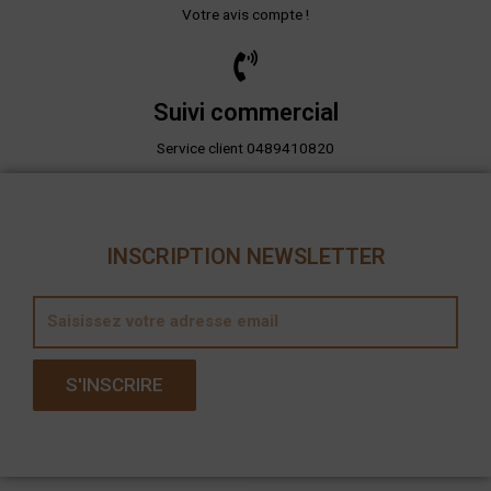
Votre avis compte !
Suivi commercial
Service client 0489410820
INSCRIPTION NEWSLETTER
E
m
a
S'INSCRIRE
i
l