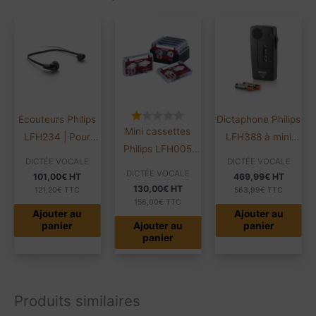
Ecouteurs Philips
Dictaphone Philips
Mini cassettes
LFH234 | Pour
LFH388 à mini
Philips LFH005
LFH720 et LFH72
cassette | Pocket
DICTÉE VOCALE
DICTÉE VOCALE
2X15mn | Boîte de
Memo
DICTÉE VOCALE
101,00
€
HT
469,99
€
HT
10
130,00
€
HT
121,20
€
TTC
563,99
€
TTC
156,00
€
TTC
Ajouter au
Ajouter au
panier
Ajouter au
panier
panier
Produits similaires