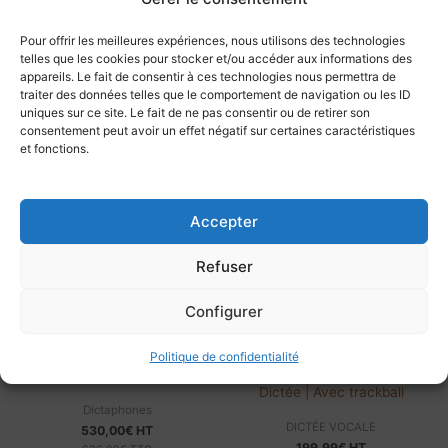
Dictaphones
DICTÉE VOCALE
1088,00
€
HT
349,00
€
HT
Pour offrir les meilleures expériences, nous utilisons des technologies
1305,60
€
TTC
418,80
€
TTC
telles que les cookies pour stocker et/ou accéder aux informations des
Ajouter au panier
Ajouter au panier
appareils. Le fait de consentir à ces technologies nous permettra de
traiter des données telles que le comportement de navigation ou les ID
uniques sur ce site. Le fait de ne pas consentir ou de retirer son
consentement peut avoir un effet négatif sur certaines caractéristiques
et fonctions.
Accepter
Refuser
Configurer
EN RUPTURE DE STOCK
Dictaphone Philips DPM8100 |
Politique de confidentialité
Micro Olympus RM 4010P |
Socle | Sans logiciel
Dictée | Avec trackball
Dictaphones
DICTÉE VOCALE
530,00
€
HT
199,99
€
HT