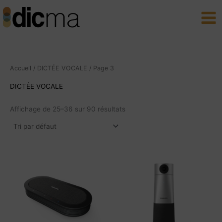
Aller
Main
au
Men
contenu
Accueil
/
DICTÉE VOCALE
/ Page 3
DICTÉE VOCALE
Affichage de 25–36 sur 90 résultats