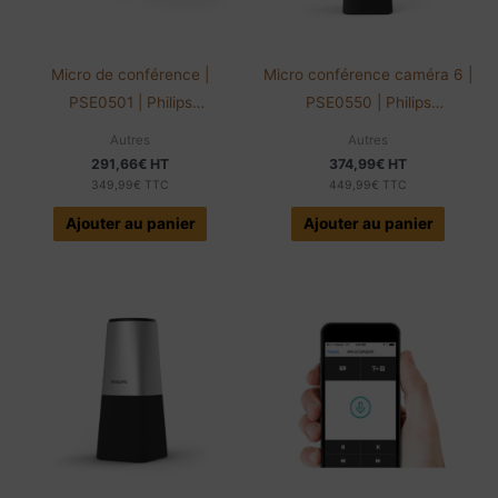
Micro de conférence |
Micro conférence caméra 6 |
PSE0501 | Philips
PSE0550 | Philips
SmartMeeting | Sembly AI
SmartMeeting | Sembly AI
Autres
Autres
291,66
€
HT
374,99
€
HT
349,99
€
TTC
449,99
€
TTC
Ajouter au panier
Ajouter au panier