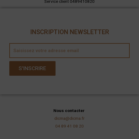
Service client 0489410820
INSCRIPTION NEWSLETTER
E
m
a
S'INSCRIRE
i
l
Nous contacter
dicma@dicma.fr
04 89 41 08 20