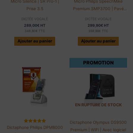
Micro Silence | SR Pro-1 |
Micro Philips SpeechMike
Prise 3.5
Premium SMP3700 | Pavé
tactile
DICTÉE VOCALE
DICTÉE VOCALE
289,00
€
HT
299,90
€
HT
346,80
€
TTC
359,88
€
TTC
Ajouter au panier
Ajouter au panier
PROMOTION
EN RUPTURE DE STOCK
Dictaphone Olympus DS9500
Dictaphone Philips DPM8000
Premium | WiFi | Avec logiciel