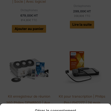
| Socle | Avec logiciel
Dictaphones
Dictaphones
299,00
€
HT
679,00
€
HT
358,80
€
TTC
814,80
€
TTC
Lire la suite
Ajouter au panier
Kit enregistreur de réunion
Kit pour transcription | Philips
360 Philips DPM8900 | Avec
Pro LFH7277 | 24 mois
logiciel
Gérer le consentement