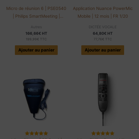
Micro de réunion 6 | PSE0540
Application Nuance PowerMic
| Philips SmartMeeting |
Mobile | 12 mois | FR 1/20
Sembly AI
Autres
DICTÉE VOCALE
166,66
€
HT
64,80
€
HT
199,99
€
TTC
77,76
€
TTC
Ajouter au panier
Ajouter au panier