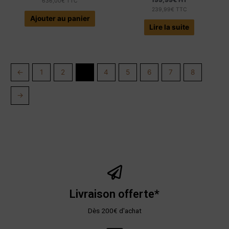
636,00
€
TTC
239,99
€
TTC
Ajouter au panier
Lire la suite
←
1
2
3
4
5
6
7
8
→
Livraison offerte*
Dès 200€ d'achat