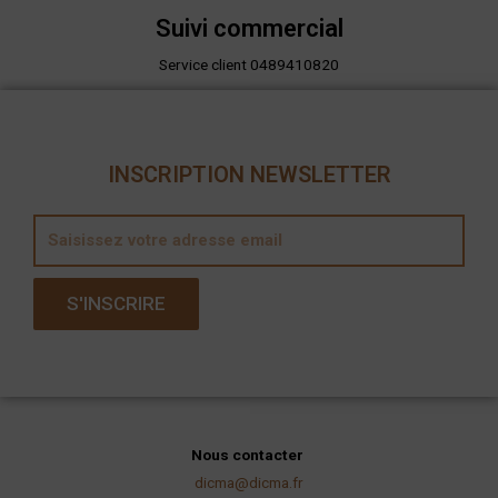
Suivi commercial
Service client 0489410820
INSCRIPTION NEWSLETTER
E
m
a
S'INSCRIRE
i
l
Nous contacter
dicma@dicma.fr