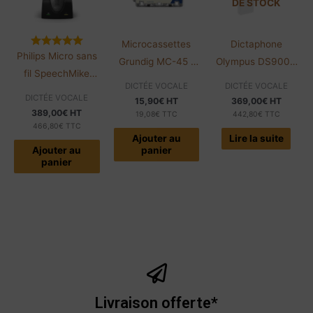
DE STOCK
Microcassettes
Dictaphone
Philips Micro sans
Grundig MC-45 |
Olympus DS9000
fil SpeechMike
Compatibles
Standard | Avec
DICTÉE VOCALE
DICTÉE VOCALE
Premium
Olympus
logiciel
DICTÉE VOCALE
15,90
€
HT
369,00
€
HT
SMP4000 Air
389,00
€
HT
19,08
€
TTC
442,80
€
TTC
466,80
€
TTC
Ajouter au
Lire la suite
Ajouter au
panier
panier
Livraison offerte*