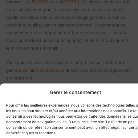
gamme : le
LFH3500
et le
SMP3700
. Ce dernier modèle a été
créé spécialement pour la reconnaissance vocale. Un pavé
tactile remplace la bille, et sa technologie garantit un son de
très haute qualité, sans nuisances sonores. Un détecteur de
mouvement a été intégré permettant de désactiver le son du
micro quand il est posé sur un support, et de le rétablir quand
le micro est repris en main.
Vous pourrez aussi être également intéressé par
toute notre
gamme de microphones sans fil
que vous trouverez également
sur notre site.
Lire la suite...
Gérer le consentement
Vous aimerez peut-être aussi…
Pour offrir les meilleures expériences, nous utilisons des technologies telles 
les cookies pour stocker et/ou accéder aux informations des appareils. Le fai
consentir à ces technologies nous permettra de traiter des données telles que
comportement de navigation ou les ID uniques sur ce site. Le fait de ne pas
consentir ou de retirer son consentement peut avoir un effet négatif sur cert
caractéristiques et fonctions.