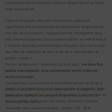
transcription écrite claire est créée en temps réel et un fichier
audio sauvegardé.
Capture les paroles des deux intervenants grâce aux
algorithmes d’IA exceptionnels qui séparent en temps réel les
voix des deux locuteurs : l’appareil permet d’enregistrer deux
voix, même lorsque les deux locuteurs parlent en même temps,
y compris dans des environnements bruyants car il est équipé
d’un filtre de réduction de bruit et de deux microphones de
qualité « studio ».
Permet de découvrir rapidement qui a dit quoi :
les deux flux
audios sont séparés, et la conversation écrite créée est
facile à consulter.
L’enregistreur conversationnel SmartMike permet de dicter à
L’audio et la transcription sont sauvegardés et sécurisés dans
distance sans avoir besoin de parler dans le microphone, ses
l’application
SpeechLive
: ils sont disponibles à tout moment et
dimensions facilitent le transport et donc une utilisation en
dans le monde entier avec une simple connexion Internet.
direct chez les clients.
Disponible dans plusieurs langues : anglais (US, UK et