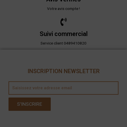
Votre avis compte !
Suivi commercial
Service client 0489410820
INSCRIPTION NEWSLETTER
E
m
a
S'INSCRIRE
i
l