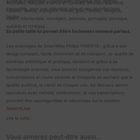
Surface hygiénique : colonisation physique des germes
Australie), français (France et Canada), africain, allemand,
impossible, pour une utilisation sûre et des désinfections
catalan, danois, espagnol, finnois, grec, hébreu, hongrois,
faciles.
italien, néerlandais, norvégien, polonais, portugais, slovaque,
suédois et tchèque.
Sa petite taille lui permet d’être facilement emmené partout.
Les avantages de SmartMike Philips PSM1010 : grâce à son
design compact, facile d’entretien et de transport, sa qualité de
matériau esthétique et pratique, résistant et grâce à sa
technologie avancée, vous pourrez enregistrez vos réunions,
conversations en toute sérénité et n’importe où sachant que la
qualité auditive, la clarté de chaque voix, les discours seront
reproduits avec netteté, entièrement, et vos transcriptions
pourront être sauvegardées et sécurisées sur la solution
SpeechLive
.
Lire la suite...
Vous aimerez peut-être aussi…