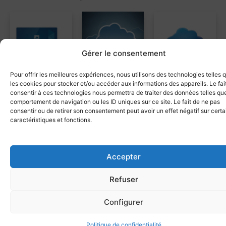
Gérer le consentement
Pour offrir les meilleures expériences, nous utilisons des technologies telles 
les cookies pour stocker et/ou accéder aux informations des appareils. Le fai
Philips SpeechLive
Philips
consentir à ces technologies nous permettra de traiter des données telles que
Installation | Aide
Pro Business | 12
SpeechToText |
comportement de navigation ou les ID uniques sur ce site. Le fait de ne pas
au démarrage |
mois
Abonnement 12
consentir ou de retirer son consentement peut avoir un effet négatif sur cert
Produits parrainage
RECONNAISSANCE
Solution cloud /
caractéristiques et fonctions.
mois
VOCALE
SERVICES
162,00
€
HT
MAJ logiciel | 1
298,80
€
HT
79,00
€
HT
194,40
€
TTC
358,56
€
TTC
user
94,80
€
TTC
Ajouter au
Accepter
Ajouter au
panier
Ajouter au
panier
panier
Refuser
Configurer
Produits similaires
Politique de confidentialité