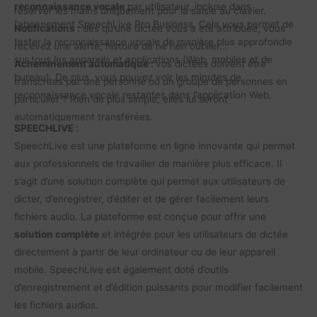
reconnaissance vocale
par utilisateur, incluse dans
réserver les mains uniquement pour la saisie au clavier.
l’abonnement SpeechLive Pro Business. Cela vous permet de
Notifications :
dès qu’une dictée vous a été attribuée, vous
tester la reconnaissance vocale de manière plus approfondie
recevez une alerte, histoire de ne rien oublier…
sur tous les appareils et applications (Web, mobiles et de
Acheminement automatique :
vos dictées doivent être
bureau). De plus, vous pouvez voir les minutes de
transcrites par une personne ou un groupe de personnes en
reconnaissance vocale restantes dans l’application Web.
particulier ? Rien de plus simple, elles lui seront
automatiquement transférées.
SPEECHLIVE :
SpeechLive est une plateforme en ligne innovante qui permet
aux professionnels de travailler de manière plus efficace. Il
s’agit d’une solution complète qui permet aux utilisateurs de
dicter, d’enregistrer, d’éditer et de gérer facilement leurs
fichiers audio. La plateforme est conçue pour offrir une
solution complète
et intégrée pour les utilisateurs de dictée
directement à partir de leur ordinateur ou de leur appareil
mobile. SpeechLive est également doté d’outils
d’enregistrement et d’édition puissants pour modifier facilement
les fichiers audios.