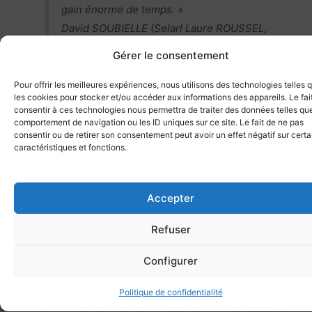
gain énorme de temps. »
David SOUBIELLE (Selarl Laure ROUSSEL,
Avocate)
Gérer le consentement
Pour offrir les meilleures expériences, nous utilisons des technologies telles 
les cookies pour stocker et/ou accéder aux informations des appareils. Le fai
consentir à ces technologies nous permettra de traiter des données telles que
Enfin, Speechlive permet également aux utilisateurs de
comportement de navigation ou les ID uniques sur ce site. Le fait de ne pas
partager
leurs dossiers et leurs documents avec d’autres
consentir ou de retirer son consentement peut avoir un effet négatif sur cert
utilisateurs, ce qui permet aux professionnels de collaborer
caractéristiques et fonctions.
plus efficacement et d’atteindre leurs objectifs plus
rapidement.
Accepter
SpeechLive est désormais compatible avec l’ensemble des
Refuser
solutions Dragon Medical One :
Standard
,
Radiologie
et
Veterinary
. Une seule plateforme de dictée pour une
Configurer
transcription spécialisée selon votre pratique.
Politique de confidentialité
En conclusion, Speechlive est un outil utile et pratique qui