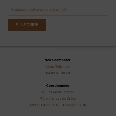
E
m
a
S'INSCRIRE
i
l
Nous contacter
dicma@dicma.fr
04 89 41 08 20
Coordonnées
4 Rue Claude Chappe
Parc d’affaire de Crécy
69370 SAINT DIDIER AU
MONT D’OR