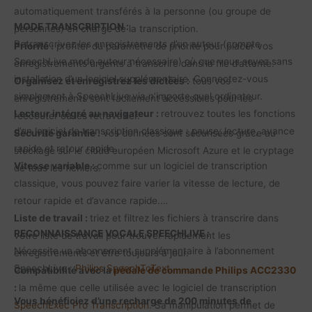
automatiquement transférés à la personne (ou groupe de
MODE TRANSCRIPTION :
personnes) en charge de la transcription.
Retranscrivez les enregistrements d’un auteur (compte
Priorité :
profiter du paramètre de priorité pour placer vos
SpeechLive mode auteur nécessaire) où que vous soyez sans
enregistrements urgents à transcrire dans la file d’attente.
installation d’un logiciel supplémentaire. Connectez-vous
Organisez et enregistrez les dictées :
tous vos
simplement à SpeechLive via n’importe quel ordinateur.
enregistrements sont facilement accessibles pour les
Lecteur intégré au navigateur :
retrouvez toutes les fonctions
réécouter ou les retravailler.
d’un logiciel de transcription classique : pause, lecture, avance
Sécurité garantie :
vos données sont sécurisées grâce au
rapide et retour rapide.
stockage sur le cloud européen Microsoft Azure et le cryptage
Vitesse variable :
comme sur un logiciel de transcription
de tous les fichiers.
classique, vous pouvez faire varier la vitesse de lecture, de
retour rapide et d’avance rapide.
Liste de travail :
triez et filtrez les fichiers à transcrire dans
RECONNAISSANCE VOCALE SPEECHLIVE :
votre liste de travail pour trouver rapidement les
Nécessite un abonnement supplémentaire à l’abonnement
enregistrements et être toujours à jour.
SpeechLive :
Philips SpeechToText
.
Compatibilité avec la
pédale de commande Philips ACC2330
:
la même que celle utilisée avec le logiciel de transcription
Vous bénéficiez d’une recharge de 200 minutes de
SpeechExec Pro Transcription
. Sa manipulation permet de