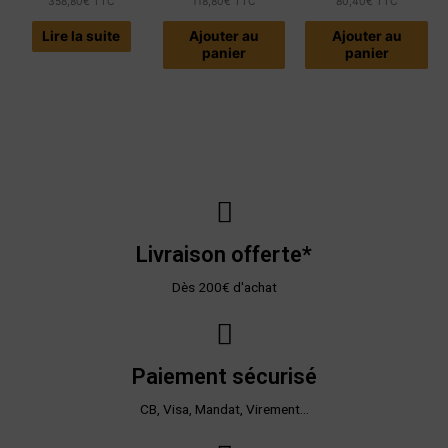
358,80
€
TTC
118,80
€
TTC
80,40
€
TTC
Lire la suite
Ajouter au
Ajouter au
panier
panier
Livraison offerte*
Dès 200€ d'achat
Paiement sécurisé
CB, Visa, Mandat, Virement...