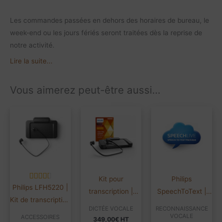
Les commandes passées en dehors des horaires de bureau, le
week-end ou les jours fériés seront traitées dès la reprise de
notre activité.
Lire la suite...
Vous aimerez peut-être aussi…
Kit pour
Philips
Philips LFH5220 |
transcription |
SpeechToText |
Kit de transcription
Philips Pro
Abonnement 12
DICTÉE VOCALE
RECONNAISSANCE
| Sans logiciel
LFH7277 | 24 mois
mois
VOCALE
ACCESSOIRES
349,00
€
HT