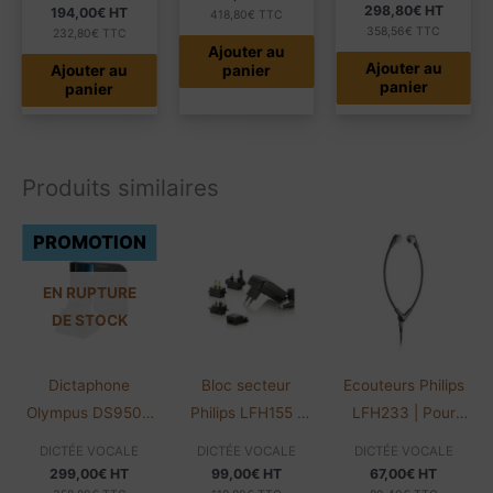
298,80
€
HT
194,00
€
HT
418,80
€
TTC
358,56
€
TTC
232,80
€
TTC
Ajouter au
Ajouter au
Ajouter au
panier
panier
panier
Produits similaires
PROMOTION
EN RUPTURE
DE STOCK
Dictaphone
Bloc secteur
Ecouteurs Philips
Olympus DS9500
Philips LFH155 |
LFH233 | Pour
Premium | WiFi |
Pour LFH720 et
lecteur LFH720
DICTÉE VOCALE
DICTÉE VOCALE
DICTÉE VOCALE
Avec logiciel
725D
299,00
€
HT
99,00
€
HT
67,00
€
HT