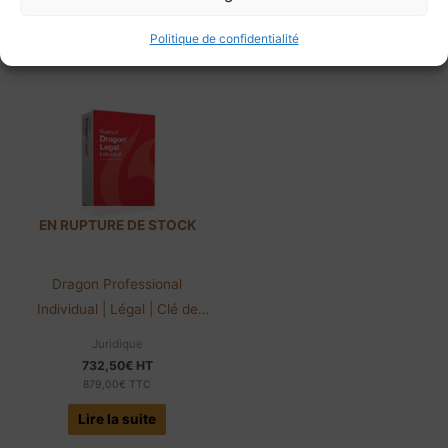
Ajouter au panier
Lire la suite
Politique de confidentialité
EN RUPTURE DE STOCK
Dragon Professional
Individual | Légal | Clé de
licence
Juridique
732,50
€
HT
879,00
€
TTC
Lire la suite