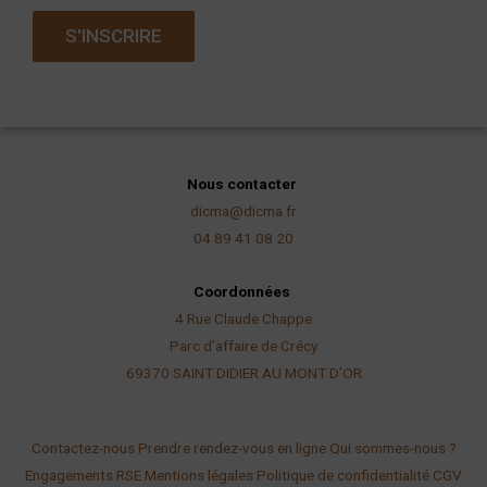
a
S'INSCRIRE
i
l
Nous contacter
dicma@dicma.fr
04 89 41 08 20
Coordonnées
4 Rue Claude Chappe
Parc d’affaire de Crécy
69370 SAINT DIDIER AU
MONT D’OR
Contactez-nous
Prendre rendez-vous en ligne
Qui sommes-nous ?
Engagements RSE
Mentions légales
Politique de confidentialité
CGV