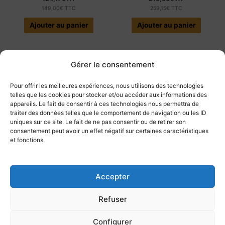
149,00
€
TTC
259,15
€
TTC
Ajouter au panier
Ajouter au panier
Gérer le consentement
Pour offrir les meilleures expériences, nous utilisons des technologies
telles que les cookies pour stocker et/ou accéder aux informations des
appareils. Le fait de consentir à ces technologies nous permettra de
traiter des données telles que le comportement de navigation ou les ID
uniques sur ce site. Le fait de ne pas consentir ou de retirer son
consentement peut avoir un effet négatif sur certaines caractéristiques
EN RUPTURE DE STOCK
et fonctions.
Datapack Allemand | Dragon
Dragon Professional
Professional Anywhere | 12
Individual | Clé de licence
Accepter
mois
Autres
Autres
Refuser
215,96
€
HT
579,95
€
HT
259,15
€
TTC
695,94
€
TTC
Configurer