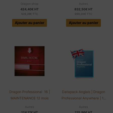
Abonnement 1 an
Logiciel
Dragon shop
Autres
424,40
€
HT
832,50
€
HT
509,28
€
TTC
999,00
€
TTC
Ajouter au panier
Ajouter au panier
Dragon Professional 16 |
Datapack Anglais | Dragon
MAINTENANCE 12 mois
Professional Anywhere | 12
mois
Autres
Autres
124,17
€
HT
215,96
€
HT