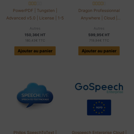
PowerPDF | Tungsten |
Dragon Professionnal
Advanced v5.0 | License | 1-5
Anywhere | Cloud |
Abonnement 12 mois
Autres
Autres
150,36
€
HT
599,95
€
HT
180,43
€
TTC
719,94
€
TTC
Ajouter au panier
Ajouter au panier
Philips SpeechToText |
Gospeech Enterprise Cloud |