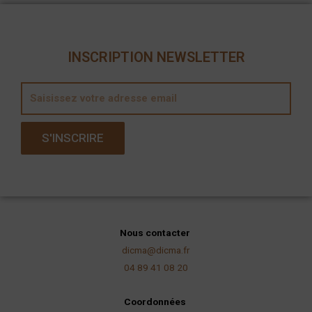
INSCRIPTION NEWSLETTER
E
m
a
S'INSCRIRE
i
l
Nous contacter
dicma@dicma.fr
04 89 41 08 20
Coordonnées