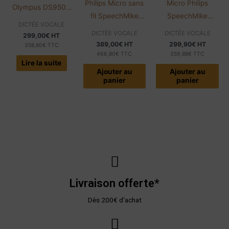
Philips Micro sans
Micro Philips
Olympus DS9500
fil SpeechMike
SpeechMike
Premium | WiFi |
DICTÉE VOCALE
Premium
Premium
Avec logiciel
DICTÉE VOCALE
DICTÉE VOCALE
299,00
€
HT
SMP4000 Air
SMP3700 | Pavé
389,00
€
HT
299,90
€
HT
358,80
€
TTC
tactile
466,80
€
TTC
359,88
€
TTC
Lire la suite
Ajouter au
Ajouter au
panier
panier
Livraison offerte*
Dès 200€ d'achat