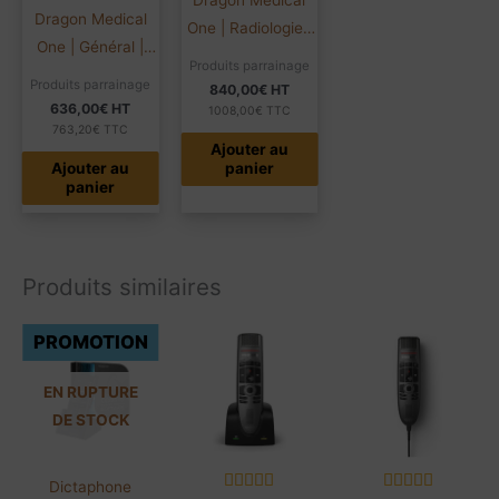
Dragon Medical
One | Radiologie |
One | Général |
Abonnement 12
Produits parrainage
Abonnement 12
mois | 1 user | FR
Produits parrainage
840,00
€
HT
mois | 1 user | FR
636,00
€
HT
1/20
1008,00
€
TTC
1/20
763,20
€
TTC
Ajouter au
Ajouter au
panier
panier
Produits similaires
PROMOTION
EN RUPTURE
DE STOCK
Dictaphone