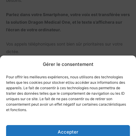
besoins.
Parlez dans votre Smartphone, votre voix est transférée vers
la solution Dragon Medical One, et le texte s’affichera sur
l’écran de votre ordinateur.
Vos appels téléphoniques sont bien sûr prioritaires sur votre
dictée.
Gérer le consentement
Configuration minimale requise :
Pour offrir les meilleures expériences, nous utilisons des technologies
iPhone/iPad (iOS 11+) ou smartphone Android 6, connexion
telles que les cookies pour stocker et/ou accéder aux informations des
WLAN ou Internet, et PC Windows 10 et plus.
appareils. Le fait de consentir à ces technologies nous permettra de
traiter des données telles que le comportement de navigation ou les ID
uniques sur ce site. Le fait de ne pas consentir ou de retirer son
consentement peut avoir un effet négatif sur certaines caractéristiques
et fonctions.
Information importante sur la livraison de cette licence : ce
produit nécessite une activation manuelle.
Accepter