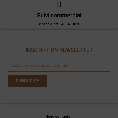
Suivi commercial
Service client 0489410820
INSCRIPTION NEWSLETTER
E
m
a
S'INSCRIRE
i
l
Nous contacter