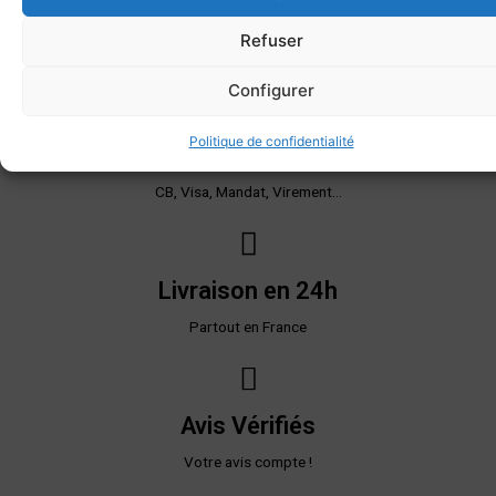
Livraison offerte*
Refuser
Dès 200€ d'achat
Configurer
Politique de confidentialité
Paiement sécurisé
CB, Visa, Mandat, Virement...
Livraison en 24h
Partout en France
Avis Vérifiés
Votre avis compte !