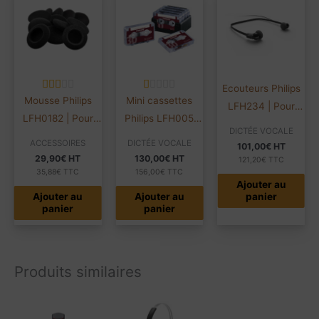
Ecouteurs Philips
Mousse Philips
Mini cassettes
LFH234 | Pour
LFH0182 | Pour
Philips LFH005
LFH720 et LFH72
DICTÉE VOCALE
écouteurs
2X15mn | Boîte de
ACCESSOIRES
DICTÉE VOCALE
101,00
€
HT
LFH234/334 | Lot
10
29,90
€
HT
130,00
€
HT
121,20
€
TTC
de 10
35,88
€
TTC
156,00
€
TTC
Ajouter au
Ajouter au
Ajouter au
panier
panier
panier
Produits similaires