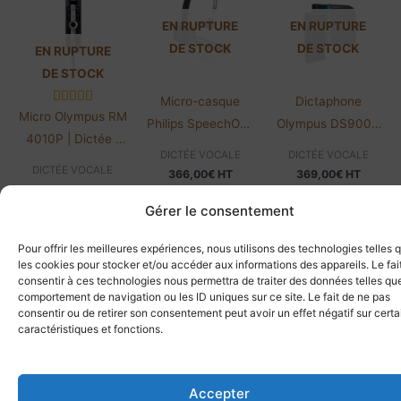
EN RUPTURE
EN RUPTURE
DE STOCK
DE STOCK
EN RUPTURE
DE STOCK
Micro-casque
Dictaphone
Micro Olympus RM
Philips SpeechOne
Olympus DS9000
4010P | Dictée |
PSM6300 | Sans
Standard | Avec
DICTÉE VOCALE
DICTÉE VOCALE
Avec trackball
fil
logiciel
DICTÉE VOCALE
366,00
€
HT
369,00
€
HT
199,99
€
HT
439,20
€
TTC
442,80
€
TTC
239,99
€
TTC
Gérer le consentement
Lire la suite
Lire la suite
Lire la suite
Pour offrir les meilleures expériences, nous utilisons des technologies telles 
les cookies pour stocker et/ou accéder aux informations des appareils. Le fai
consentir à ces technologies nous permettra de traiter des données telles que
comportement de navigation ou les ID uniques sur ce site. Le fait de ne pas
consentir ou de retirer son consentement peut avoir un effet négatif sur cert
caractéristiques et fonctions.
Accepter