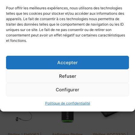
et ses quatre fonctions (lecture, retour, avance rapide, fin de
Pour offrir les meilleures expériences, nous utilisons des technologies
dictée) se commandent facilement avec les doigts.
telles que les cookies pour stocker et/ou accéder aux informations des
appareils. Le fait de consentir à ces technologies nous permettra de
traiter des données telles que le comportement de navigation ou les ID
La commande manuelle Philips LFH2305 se connecte par prise
uniques sur ce site. Le fait de ne pas consentir ou de retirer son
USB à votre ordinateur et peut être placée devant le clavier de
consentement peut avoir un effet négatif sur certaines caractéristiques
ce dernier.
et fonctions.
– Spécifications Dimensions du produit : 480 mm × 252 mm ×
22 mm Poids : 597 g
Accepter
Lire la suite...
Refuser
Produits similaires
Configurer
Politique de confidentialité
Philips LFH9162 |
AirBridge Philips
Philips ACC2320 |