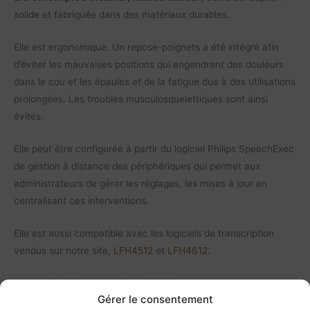
solide et fabriquée dans des matériaux durables.
Elle est ergonomique. Un repose-poignets a été intégré afin
d’éviter les mauvaises positions qui engendrent des douleurs
dans le cou et les épaules et de la fatigue due à des utilisations
prolongées. Les troubles musculosquelettiques sont ainsi
évités.
Elle peut être configurée à partir du logiciel Philips SpeechExec
de gestion à distance des périphériques qui permet aux
administrateurs de gérer les réglages, les mises à jour en
centralisant ces interventions.
Elle est aussi compatible avec les logiciels de transcription
vendus sur notre site,
LFH4512
et
LFH4612
.
Elle est
équipée d’un tapis anti-dérapant
en caoutchouc pour
Gérer le consentement
une bonne stabilité sur votre bureau lorsque vous la manipulez,