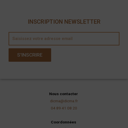
INSCRIPTION NEWSLETTER
E
m
a
S'INSCRIRE
i
l
Nous contacter
dicma@dicma.fr
04 89 41 08 20
Coordonnées