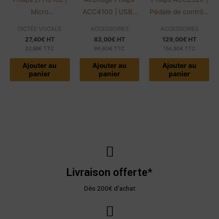
Micro
ACC4100 | USB |
Pédale de contrôle
enregistrement
Pour SMP4000 et
| Logiciels Philips
DICTÉE VOCALE
ACCESSOIRES
ACCESSOIRES
téléphonique
PSM6300/6500
27,40
€
HT
83,00
€
HT
129,00
€
HT
32,88
€
TTC
99,60
€
TTC
154,80
€
TTC
Ajouter au
Ajouter au
Ajouter au
panier
panier
panier
Livraison offerte*
Dès 200€ d'achat