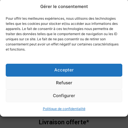
Gérer le consentement
Pour offrir les meilleures expériences, nous utilisons des technologies
Philips ACC2330 |
Olympus E-103 |
Philips LFH0334 |
telles que les cookies pour stocker et/ou accéder aux informations des
Pédale de contrôle
Ecouteurs stéréo |
Écouteurs | 14mm
appareils. Le fait de consentir à ces technologies nous permettra de
traiter des données telles que le comportement de navigation ou les ID
| Logiciels Philips
Prise Jack 3,5mm
de diamètre
ACCESSOIRES
ACCESSOIRES
ACCESSOIRES
uniques sur ce site. Le fait de ne pas consentir ou de retirer son
consentement peut avoir un effet négatif sur certaines caractéristiques
155,00
€
HT
24,99
€
HT
54,30
€
HT
et fonctions.
186,00
€
TTC
29,99
€
TTC
65,16
€
TTC
Ajouter au
Ajouter au
Ajouter au
panier
panier
panier
Accepter
Refuser
Configurer
Politique de confidentialité
Livraison offerte*