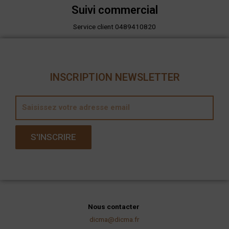
Suivi commercial
Service client 0489410820
INSCRIPTION NEWSLETTER
E
m
a
S'INSCRIRE
i
l
Nous contacter
dicma@dicma.fr