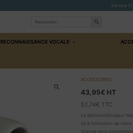
Service Cl
Search Button
Search
for:
RECONNAISSANCE VOCALE
ACC
ACCESSOIRES
quantité
de
43,95
€
HT
Déshumidificateur
52,74
€
TTC
Mask
Blaster
Le déshumidificateur Mas
|
lié à l’utilisation de vo
Pour
Silence sera complèteme