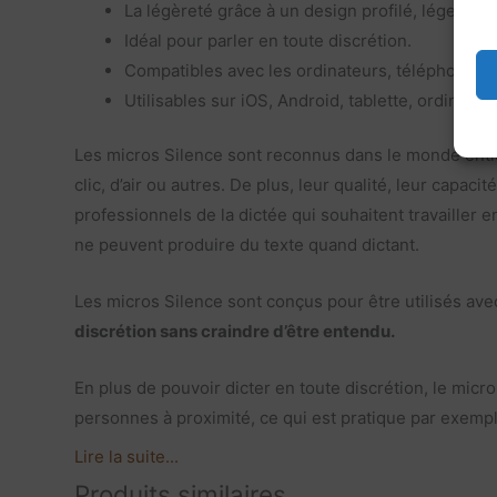
La légèreté grâce à un design profilé, léger et 
Idéal pour parler en toute discrétion.
Compatibles avec les ordinateurs, téléphones, t
Utilisables sur iOS, Android, tablette, ordinate
Les micros Silence sont reconnus dans le monde enti
clic, d’air ou autres. De plus, leur qualité, leur capa
professionnels de la dictée qui souhaitent travailler 
ne peuvent produire du texte quand dictant.
Les micros Silence sont conçus pour être utilisés ave
discrétion sans craindre d’être entendu.
En plus de pouvoir dicter en toute discrétion, le mi
personnes à proximité, ce qui est pratique par exem
Lire la suite...
Produits similaires