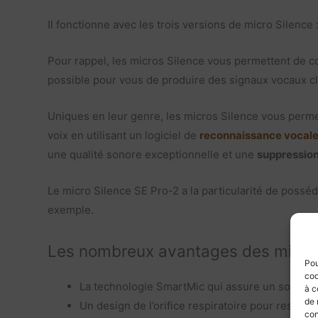
Il fonctionne avec les trois versions de micro Silence 
Pour rappel, les micros Silence vous permettent de c
possible pour vous de produire des signaux vocaux cla
Uniques en leur genre, les micros Silence vous permet
voix en utilisant un logiciel de
reconnaissance vocal
une qualité sonore exceptionnelle et une
suppression
Le micro Silence SE Pro-2 a la particularité de possé
exemple.
Les nombreux avantages des micros
Pou
coo
La technologie SmartMic qui assure un son clair
à c
de 
Un design de l’orifice respiratoire pour respire
con