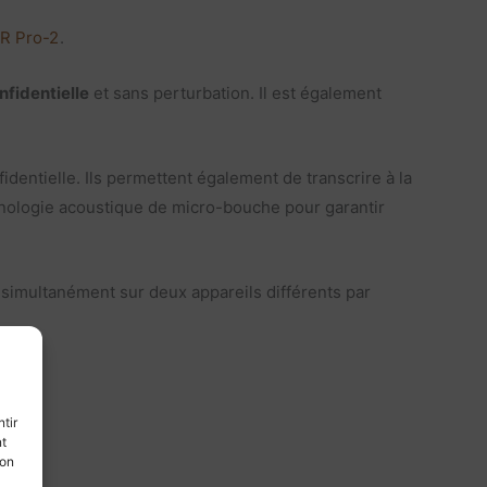
SR Pro-2
.
nfidentielle
et sans perturbation. Il est également
dentielle. Ils permettent également de transcrire à la
hnologie acoustique de micro-bouche pour garantir
r simultanément sur deux appareils différents par
tir
nt
son