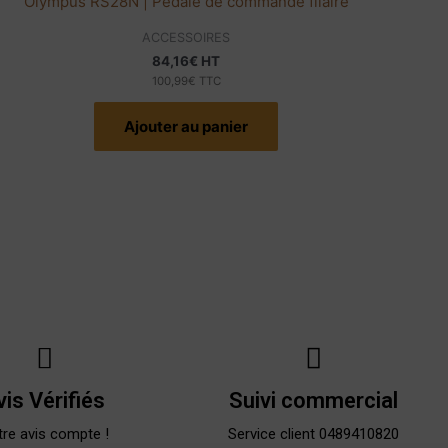
Olympus RS28N | Pédale de commande filaire
ACCESSOIRES
84,16
€
HT
100,99
€
TTC
Ajouter au panier
vis Vérifiés
Suivi commercial
re avis compte !
Service client 0489410820