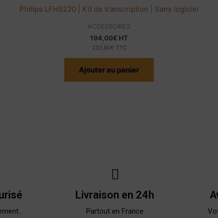
Philips LFH5220 | Kit de transcription | Sans logiciel
ACCESSOIRES
194,00
€
HT
232,80
€
TTC
Ajouter au panier
urisé
Livraison en 24h
A
ement...
Partout en France
Vot