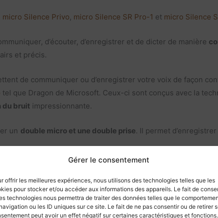
:
micro Silence Privo
,
micro Silence SR Pro-1
et
micro Silence 
ommuniquer, d’écouter, d’enregistrer et de dicter de manière
co
irs et précis.
tent de communiquer ou d’enregistrer votre voix de façon confi
e
tel que Dragon de Microsoft. Ceux-ci sont conçus avec la tec
 du bruit
impressionnante.
der un
double micro et une double prise
. Il permet d’enregistre
Gérer le consentement
 silence :
r offrir les meilleures expériences, nous utilisons des technologies telles que les
kies pour stocker et/ou accéder aux informations des appareils. Le fait de consen
 et précis.
es technologies nous permettra de traiter des données telles que le comporteme
navigation ou les ID uniques sur ce site. Le fait de ne pas consentir ou de retirer 
r naturellement et sans gêne.
sentement peut avoir un effet négatif sur certaines caractéristiques et fonctions.