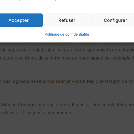
ergonomique pour soulager les mains, le cou et la tête.
ablettes, enregistreurs et autres appareils numériques (peut n
Accepter
Refuser
Configurer
ur et smartphone.
Politique de confidentialité
er pour leur
qualité exceptionnelle
. Ils ne laissent passer
aucun
cité de suppression de bruit ainsi que leur ergonomie irréprochabl
en toute discrétion, dans le train ou en open space par exemple. 
c des logiciels de
reconnaissance vocale
tels que Dragon de Mi
cro Silence Privo permet également de passer des appels téléph
ple dans les transports en commun.