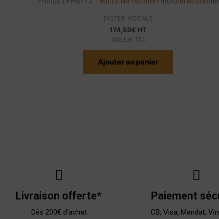
Philips LFH9172 | Micro de réunion multidirectionnel
DICTÉE VOCALE
174,59
€
HT
209,51
€
TTC
Ajouter au panier
Livraison offerte*
Paiement séc
Dès 200€ d'achat
CB, Visa, Mandat, Vir