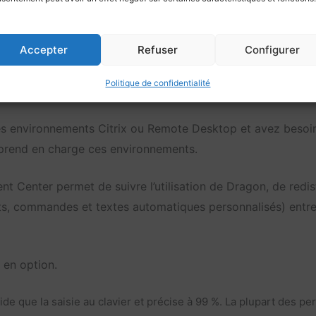
 dès le départ.
Accepter
Refuser
Configurer
vail vous oblige à naviguer sur plusieurs écrans d’ordinate
der à DPA de s’ancrer dans une fenêtre de texte afin que
Politique de confidentialité
es environnements Citrix ou Remote Desktop et avez besoin 
prend en charge ces environnements.
Center permet de suivre l’utilisation de Dragon, de redistri
ts, commandes et textes automatiques personnalisés) entre 
en option.
ide que la saisie au clavier et précise à 99 %. La plupart des 