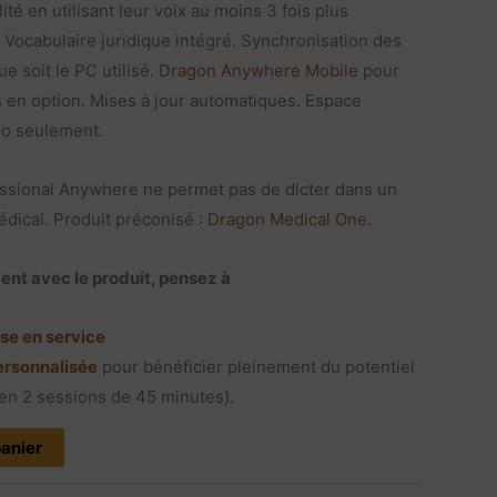
é en utilisant leur voix au moins 3 fois plus
. Vocabulaire juridique intégré. Synchronisation des
e soit le PC utilisé.
Dragon Anywhere Mobile
pour
 en option. Mises à jour automatiques. Espace
Mo seulement.
ssional Anywhere ne permet pas de dicter dans un
dical. Produit préconisé :
Dragon Medical One
.
nt avec le produit, pensez à
ise en service
ersonnalisée
pour bénéficier pleinement du potentiel
(en 2 sessions de 45 minutes).
panier