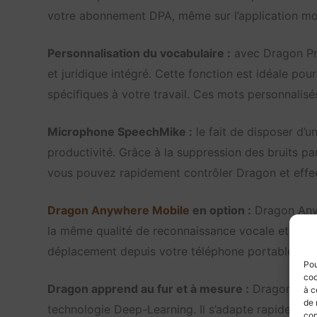
votre abonnement DPA, même sur l’application m
Personnalisation du vocabulaire :
avec Dragon Pro
et juridique intégré. Cette fonction est idéale p
spécifiques à votre travail. Ces mots personnalis
Microphone SpeechMike :
le fait de disposer d’
productivité. Grâce à la suppression des bruits par
vous pouvez rapidement contrôler Dragon et effect
Dragon Anywhere Mobile
en option :
Dragon Anyw
la même qualité de reconnaissance vocale et dépe
déplacement depuis votre téléphone portable ou v
Pou
coo
Dragon apprend au fur et à mesure :
Dragon appre
à c
de 
technologie Deep-Learning. Il s’adapte rapidement
con