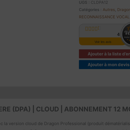
UGS :
CLDPA12
Catégories :
Autres
,
Drago
RECONNAISSANCE VOCAL
4
Avis
Voir les avis
Ajouter à la liste d’
Ajouter à mon devis
ntenu du produit
Documents à télécharger
Vidéo
E (DPA) | CLOUD | ABONNEMENT 12 M
c la version cloud de Dragon Professional (produit dématériali