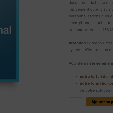
documents de haute qualit
|
rapidement qu’au clavier
Abonnement
personnalisations quel qu
12
smartphones et tablettes
mois
ordinateur requis : 166 
Attention
: Dragon Profe
système d’information mé
Pour démarrer sereineme
notre forfait de m
notre formation p
de votre solution 
Ajouter au 