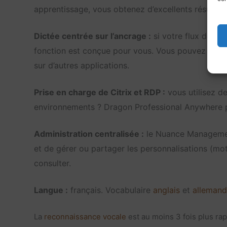
apprentissage, vous obtenez d’excellents résultats
Dictée centrée sur l’ancrage :
si votre flux de tra
fonction est conçue pour vous. Vous pouvez deman
sur d’autres applications.
Prise en charge de Citrix et RDP :
vous utilisez d
environnements ? Dragon Professional Anywhere 
Administration centralisée :
le Nuance Management 
et de gérer ou partager les personnalisations (mo
consulter.
Langue :
français. Vocabulaire
anglais
et
allemand
La
reconnaissance vocale
est au moins 3 fois plus rap