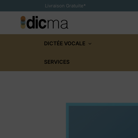
Aller
Livraison Gratuite*
au
contenu
DICTÉE VOCALE
SERVICES