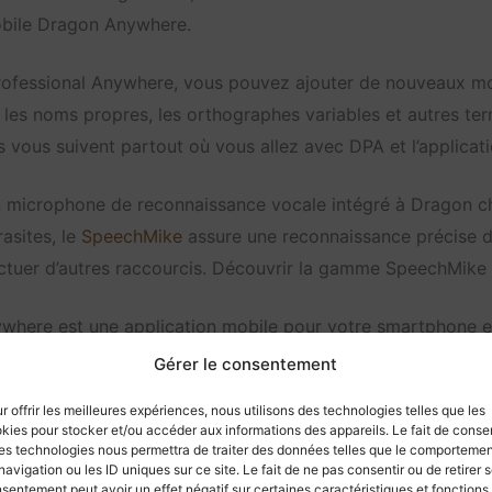
obile Dragon Anywhere.
fessional Anywhere, vous pouvez ajouter de nouveaux mot
our les noms propres, les orthographes variables et autres 
és vous suivent partout où vous allez avec DPA et l’applic
un microphone de reconnaissance vocale intégré à Dragon c
asites, le
SpeechMike
assure une reconnaissance précise d
uer d’autres raccourcis. Découvrir la gamme SpeechMike (li
here est une application mobile pour votre smartphone et 
rsonnalisation que celles dont vous disposez sur votre or
Gérer le consentement
otre tablette.
r offrir les meilleures expériences, nous utilisons des technologies telles que les
kies pour stocker et/ou accéder aux informations des appareils. Le fait de consen
nd de votre voix au fur et à mesure que vous utilisez le pr
es technologies nous permettra de traiter des données telles que le comporteme
navigation ou les ID uniques sur ce site. Le fait de ne pas consentir ou de retirer 
 aux accents et à votre environnement au fur et à mesure q
sentement peut avoir un effet négatif sur certaines caractéristiques et fonctions.