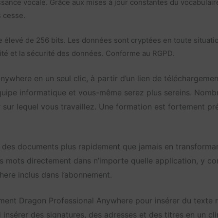
ance vocale. Grâce aux mises à jour constantes du vocabulaire 
s cesse.
 élevé de 256 bits. Les données sont cryptées en toute situation
alité et la sécurité des données. Conforme au RGPD.
ywhere en un seul clic, à partir d’un lien de téléchargement
équipe informatique et vous-même serez plus sereins. Nombre i
r sur lequel vous travaillez. Une formation est fortement p
des documents plus rapidement que jamais en transformant 
mots directement dans n’importe quelle application, y co
ere inclus dans l’abonnement.
nt Dragon Professional Anywhere pour insérer du texte réc
nsérer des signatures, des adresses et des titres en un cl