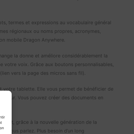
s, termes et expressions au vocabulaire général
termes régionaux ou noms propres, acronymes,
ation mobile Dragon Anywhere.
hange la donne et améliore considérablement la
e votre voix. Grâce aux boutons personnalisables,
en vers la page des micros sans fil).
votre tablette. Elle vous permet de bénéficier de
dinateur. Vous pouvez créer des documents en
tir
oduit, grâce à la nouvelle génération de la
nt
son
ue vous parlez. Plus besoin d’un long