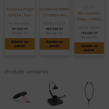
Ecouteurs Philips
Dictaphone Philips
Mini cassettes
LFH234 | Pour
LFH388 à mini
Philips LFH005
LFH720 et LFH72
cassette | Pocket
DICTÉE VOCALE
DICTÉE VOCALE
2X15mn | Boîte de
Memo
DICTÉE VOCALE
101,00
€
HT
469,99
€
HT
10
130,00
€
HT
121,20
€
TTC
563,99
€
TTC
156,00
€
TTC
Ajouter au
Ajouter au
panier
panier
Ajouter au
panier
Produits similaires