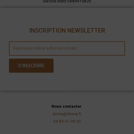
Service client 0489410820
INSCRIPTION NEWSLETTER
E
m
a
S'INSCRIRE
i
l
Nous contacter
dicma@dicma.fr
04 89 41 08 20