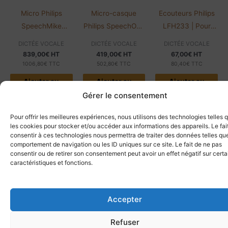
Micro Philips
Micro-casque
Ecouteurs Philips
SpeechMike
Philips SpeechOne
LFH233 | Pour
Premium
PSM6500 | Sans
lecteur LFH720
DICTÉE VOCALE
DICTÉE VOCALE
DICTÉE VOCALE
SMP3800 |
fil | Avec
839,00
€
HT
419,00
€
HT
67,00
€
HT
Scanner code-
télécommande
1006,80
€
TTC
502,80
€
TTC
80,40
€
TTC
barres
Ajouter au
Ajouter au
Ajouter au
panier
panier
panier
Gérer le consentement
Pour offrir les meilleures expériences, nous utilisons des technologies telles 
les cookies pour stocker et/ou accéder aux informations des appareils. Le fai
consentir à ces technologies nous permettra de traiter des données telles que
comportement de navigation ou les ID uniques sur ce site. Le fait de ne pas
consentir ou de retirer son consentement peut avoir un effet négatif sur cert
caractéristiques et fonctions.
Livraison offerte*
Accepter
Dès 200€ d'achat
Refuser