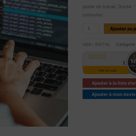
|
poste de travail. Durée :
Logiciel
consulter.
dictée/transcrip
Ajouter au 
|
À
UGS :
INSTHL
Catégorie
distance
1
Avis
Voir les avis
Ajouter à la liste d’
Ajouter à mon devis