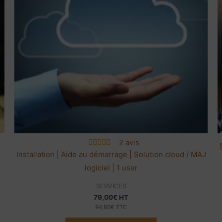
2 avis
e
Installation | Aide au démarrage | Solution cloud / MAJ
logiciel | 1 user
SERVICES
79,00
€
HT
94,80
€
TTC