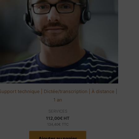
Support technique | Dictée/transcription | À distance |
1 an
SERVICES
112,00
€
HT
134,40
€
TTC
Ajouter au panier