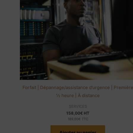
Forfait | Dépannage/assistance d’urgence | Premièr
½ heure | À distance
SERVICES
158,00
€
HT
189,60
€
TTC
Ajouter au panier