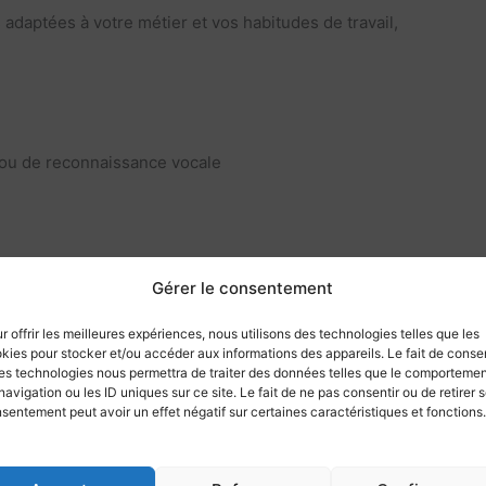
 adaptées à votre métier et vos habitudes de travail,
on ou de reconnaissance vocale
Gérer le consentement
r offrir les meilleures expériences, nous utilisons des technologies telles que les
kies pour stocker et/ou accéder aux informations des appareils. Le fait de consen
es technologies nous permettra de traiter des données telles que le comporteme
navigation ou les ID uniques sur ce site. Le fait de ne pas consentir ou de retirer 
sentement peut avoir un effet négatif sur certaines caractéristiques et fonctions.
’installation et le paramétrage de nos logiciels de dictée, tran