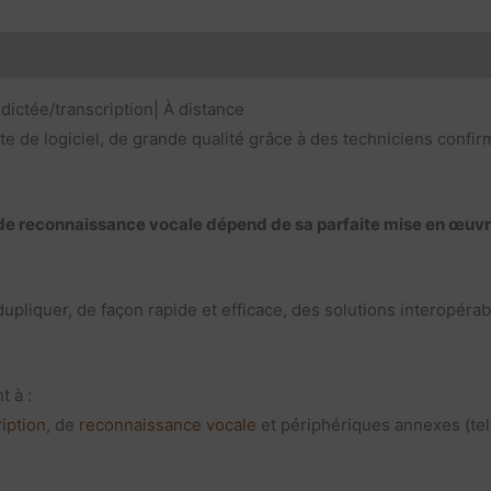
 dictée/transcription| À distance
ète de logiciel, de grande qualité grâce à des techniciens confi
t de reconnaissance vocale dépend de sa parfaite mise en œuv
pliquer, de façon rapide et efficace, des solutions interopérabl
t à :
ription
, de
reconnaissance vocale
et périphériques annexes (te