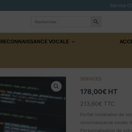
Service Cl
Search Button
Search
for:
RECONNAISSANCE VOCALE
ACC
SERVICES
quantité
de
178,00
€
HT
Forfait
213,60
€
TTC
|
Installation
Forfait installation de vo
|
reconnaissance vocale d
Paramétrage
Personnalisation de votr