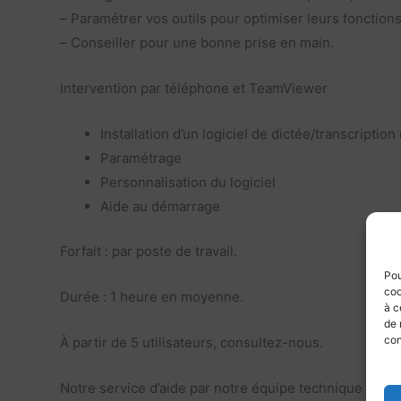
– Paramétrer vos outils pour optimiser leurs fonctions
– Conseiller pour une bonne prise en main.
Intervention par téléphone et TeamViewer
Installation d’un logiciel de dictée/transcripti
Paramétrage
Personnalisation du logiciel
Aide au démarrage
Forfait : par poste de travail.
Pou
coo
Durée : 1 heure en moyenne.
à c
de 
con
À partir de 5 utilisateurs, consultez-nous.
Notre service d’aide par notre équipe technique pour l