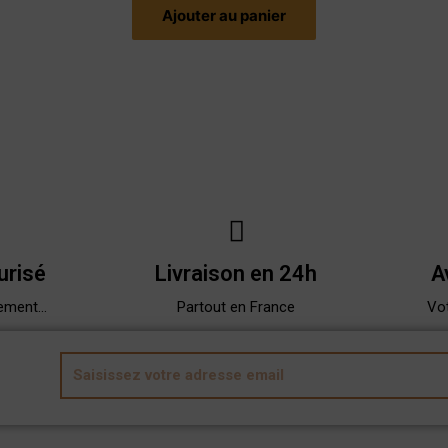
Ajouter au panier
urisé
Livraison en 24h
A
ement...
Partout en France
Vot
E
m
a
i