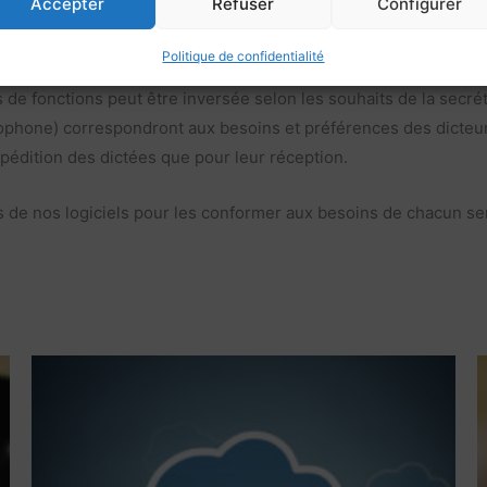
Accepter
Refuser
Configurer
tes des solutions digitales.
Politique de confidentialité
besoins
et aux habitudes des utilisateurs. Pour ces derniers, p
s de fonctions peut être inversée selon les souhaits de la secrét
crophone) correspondront aux besoins et préférences des dicte
pédition des dictées que pour leur réception.
 de nos logiciels pour les conformer aux besoins de chacun sera