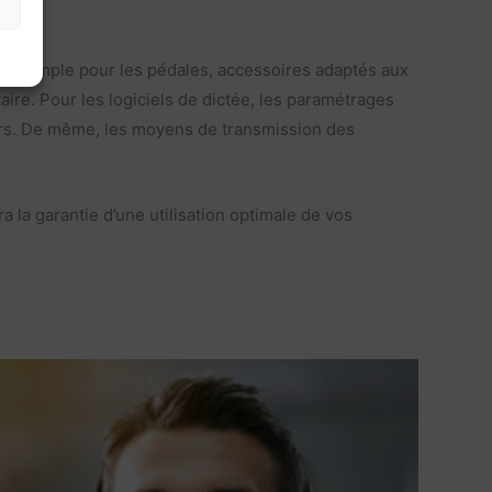
ar exemple pour les pédales, accessoires adaptés aux
aire. Pour les logiciels de dictée, les paramétrages
urs. De même, les moyens de transmission des
 la garantie d’une utilisation optimale de vos