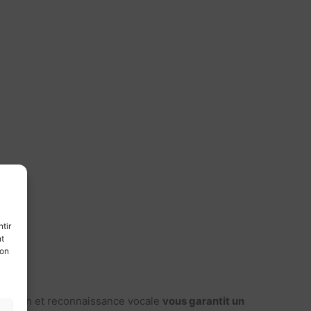
tir
nt
son
scription et reconnaissance vocale
vous garantit un