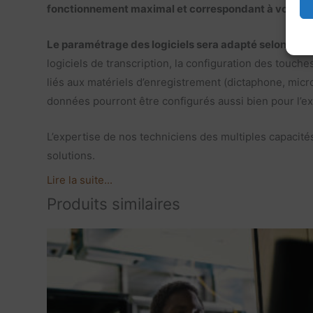
fonctionnement maximal et correspondant à vos atten
Le paramétrage des logiciels sera adapté selon vos 
logiciels de transcription, la configuration des touche
liés aux matériels d’enregistrement (dictaphone, mi
données pourront être configurés aussi bien pour l’ex
L’expertise de nos techniciens des multiples capacités
solutions.
Lire la suite...
Produits similaires