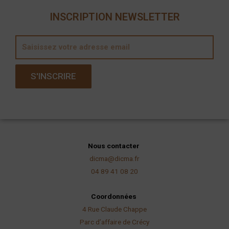
INSCRIPTION NEWSLETTER
E
m
a
S'INSCRIRE
i
l
Nous contacter
dicma@dicma.fr
04 89 41 08 20
Coordonnées
4 Rue Claude Chappe
Parc d’affaire de Crécy