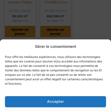
secteur Philips
LFH388 à mini
LFH142 | Pour
cassette | Pocket
DICTÉE VOCALE
DICTÉE VOCALE
Pocket Memo
Memo
99,00
€
HT
469,99
€
HT
118,80
€
TTC
563,99
€
TTC
Ajouter au
Ajouter au
panier
panier
Gérer le consentement
Produits similaires
Pour offrir les meilleures expériences, nous utilisons des technologies
telles que les cookies pour stocker et/ou accéder aux informations des
appareils. Le fait de consentir à ces technologies nous permettra de
traiter des données telles que le comportement de navigation ou les ID
uniques sur ce site. Le fait de ne pas consentir ou de retirer son
consentement peut avoir un effet négatif sur certaines caractéristiques
EN RUPTURE
et fonctions.
DE STOCK
Micro-casque
Ecouteurs Philips
Dictaphone
Accepter
Philips SpeechOne
LFH234 | Pour
Olympus DS9000i