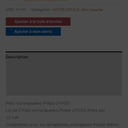
UGS :
40153
Catégories :
DICTÉE VOCALE
,
Mini cassette
Ajouter à la liste d’envies
Ajouter à mon devis
Description
Contenu du produit
Caractéristiques
Documents à télécharger
Piles rechargeables Philips LFH153
Lot de 2 Piles rechargeables Philips LFH153 (Piles AA)
1,2 volt
Compatibles avec les dictaphones analogiques Pocket Mémo