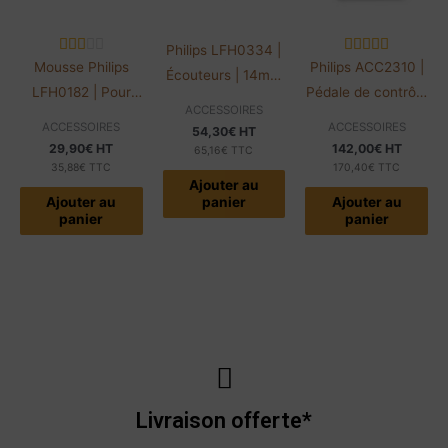
Philips LFH0334 |
Mousse Philips
Philips ACC2310 |
Écouteurs | 14mm
LFH0182 | Pour
Pédale de contrôle
de diamètre
ACCESSOIRES
écouteurs
| Logiciels Philips
ACCESSOIRES
ACCESSOIRES
54,30
€
HT
LFH234/334 | Lot
29,90
€
HT
142,00
€
HT
65,16
€
TTC
de 10
35,88
€
TTC
170,40
€
TTC
Ajouter au
Ajouter au
panier
Ajouter au
panier
panier
Livraison offerte*