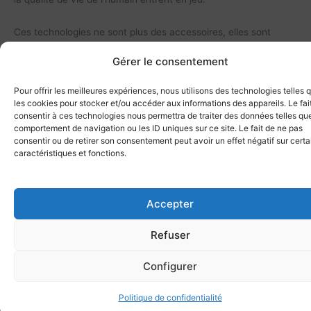
Ces technologies ne sont plus des accessoires, elles sont
devenues nécessaires.
Gérer le consentement
La reconnaissance vocale est de loin la technologie la plus
Pour offrir les meilleures expériences, nous utilisons des technologies telles 
expérimentée et développée pour gagner en productivité, en
les cookies pour stocker et/ou accéder aux informations des appareils. Le fai
consentir à ces technologies nous permettra de traiter des données telles que
rentabilité, en qualité de travail et en sérénité.
comportement de navigation ou les ID uniques sur ce site. Le fait de ne pas
consentir ou de retirer son consentement peut avoir un effet négatif sur cert
Vous voulez franchir le pas ? alors contactez nos équipes sur le
caractéristiques et fonctions.
site directement “Chat” ou sur l’adresse mail :
ventes@dicma.fr
Lire la suite...
Accepter
Vous aimerez peut-être aussi…
Refuser
Configurer
EN RUPTURE
Politique de confidentialité