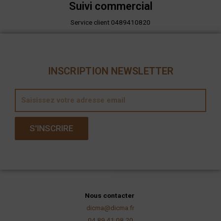
Suivi commercial
Service client 0489410820
INSCRIPTION NEWSLETTER
E
m
a
S'INSCRIRE
i
l
Nous contacter
dicma@dicma.fr
04 89 41 08 20