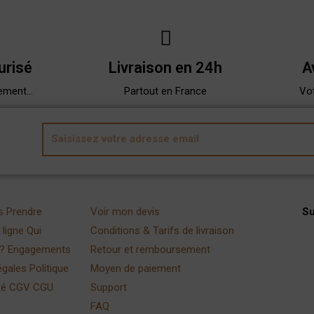
urisé
Livraison en 24h
A
ement...
Partout en France
Vot
E
m
a
i
l
s
Prendre
Voir mon devis
S
ligne
Qui
Conditions & Tarifs de livraison
?
Engagements
Retour et remboursement
égales
Politique
Moyen de paiement
té
CGV
CGU
Support
FAQ