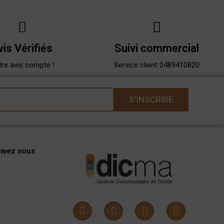
vis Vérifiés
Suivi commercial
re avis compte !
Service client 0489410820
S'INSCRIRE
uivez nous
L
Y
X
F
i
o
-
a