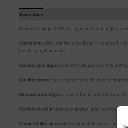
Description
Caractéristiques
Ce micro-casque USB de la gamme économique, vous pe
Connexion USB :
très facile à utiliser : il vous suffi
logiciel supplémentaire.
Isolation phonique :
ce micro-casque USB réduit effica
Qualité sonore :
cet accessoire ne fait aucun compromis
Microphone intégré :
équipé d’un microphone sensible 
Confort durable :
avec son design léger, ce micro-cas
Compatibilité universelle :
compatible avec l’ensemble
Pou