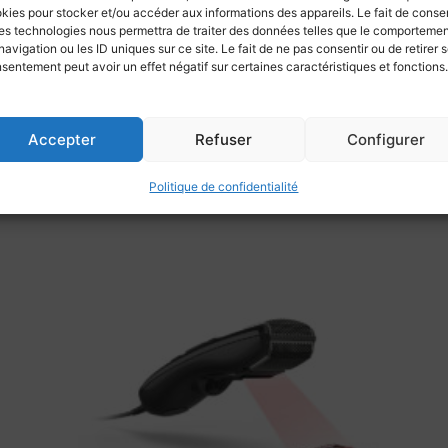
kies pour stocker et/ou accéder aux informations des appareils. Le fait de consen
es technologies nous permettra de traiter des données telles que le comporteme
mmandes intégrées afin de régler le volume ou mettre le micr
navigation ou les ID uniques sur ce site. Le fait de ne pas consentir ou de retirer 
sentement peut avoir un effet négatif sur certaines caractéristiques et fonctions.
Accepter
Refuser
Configurer
Politique de confidentialité