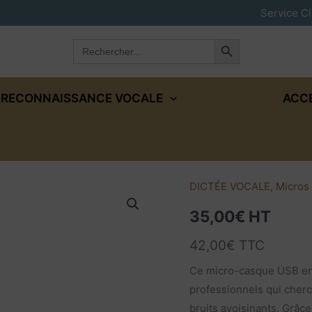
Service Cl
Search Button
Search
for:
RECONNAISSANCE VOCALE
ACC
DICTÉE VOCALE
,
Micros 
quantité
de
35,00
€
HT
Micro
42,00
€
TTC
casque
USB
Ce micro-casque USB en 
Standard
professionnels qui cherc
bruits avoisinants. Grâc