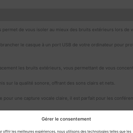
rmet de vous isoler au mieux des bruits extérieurs lors de v
t de brancher le casque à un port USB de votre ordinateur pour pr
cement les bruits extérieurs, vous permettant de vous concent
 sur la qualité sonore, offrant des sons clairs et nets.
pour une capture vocale claire, il est parfait pour les confér
que est conçu pour un port confortable même lors d’utilisation
Gérer le consentement
 des dispositifs supportant une connexion USB, y compris les
r offrir les meilleures expériences, nous utilisons des technologies telles que les