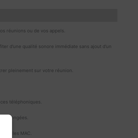
os réunions ou de vos appels.
ofiter d’une qualité sonore immédiate sans ajout d’un
rer pleinement sur votre réunion.
ences téléphoniques.
s prolongées.
 PC et les MAC.