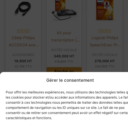
Kit pour
Câble Philips
Logiciel Philips
transcription |
ACC0034 avec
SpeechExec Pro
Philips Pro
DICTÉE VOCALE
port USB | 2,5
Dictate LFH4412 |
LFH7277 | 24 mois
ACCESSOIRES
DICTÉE VOCALE
349,00
€
HT
mètres
24 mois
19,80
€
HT
279,00
€
HT
418,80
€
TTC
23,76
€
TTC
334,80
€
TTC
Ajouter au
Ajouter au
panier
Ajouter au
Gérer le consentement
panier
panier
Pour offrir les meilleures expériences, nous utilisons des technologies telles 
les cookies pour stocker et/ou accéder aux informations des appareils. Le fai
consentir à ces technologies nous permettra de traiter des données telles que
Produits similaires
comportement de navigation ou les ID uniques sur ce site. Le fait de ne pas
consentir ou de retirer son consentement peut avoir un effet négatif sur cert
caractéristiques et fonctions.