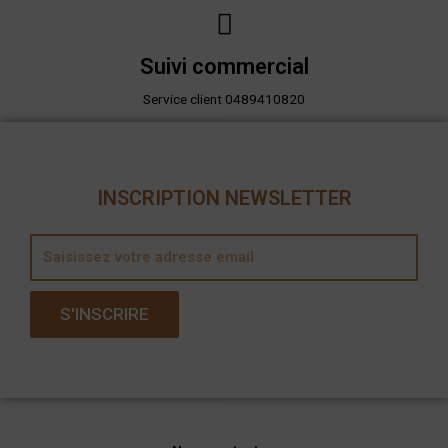
Suivi commercial
Service client 0489410820
INSCRIPTION NEWSLETTER
E
m
a
S'INSCRIRE
i
l