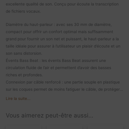
excellente qualité de son. Conçu pour écoute la transcription
de fichiers vocaux.
Diamètre du haut-parleur : avec ses 30 mm de diamètre,
compact pour offrir un confort optimal mais suffisamment
grand pour fournir un son net et puissant, le haut-parleur a la
taille idéale pour assurer à l’utilisateur un plaisir d’écoute et un
son sans distorsion.
Évents Bass Beat : les évents Bass Beat assurent une
circulation fluide de l’air et permettent d’avoir des basses
riches et profondes.
Connexion par câble renforcé : une partie souple en plastique
sur les coques permet de moins fatiguer le câble, de protéger
la connexion et de prévenir les dommages causés par les
Lire la suite...
torsions à répétition.
Conception ultra légère : le bandeau en acier inoxydable est si
Vous aimerez peut-être aussi…
fin et tellement léger que vous oublierez que vous le portez.
Câble de 3 mètres : le câble de 3 mètres vous permet de vous