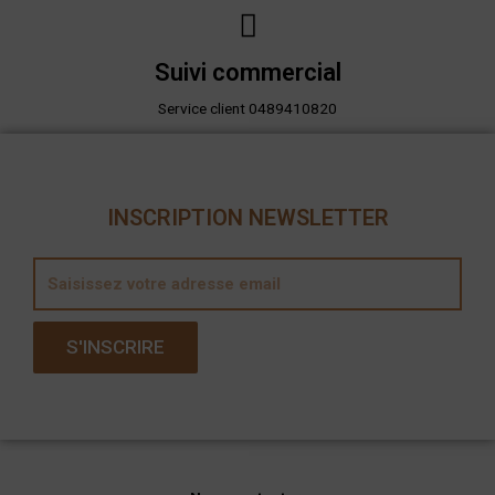
Suivi commercial
Service client 0489410820
INSCRIPTION NEWSLETTER
E
m
a
S'INSCRIRE
i
l