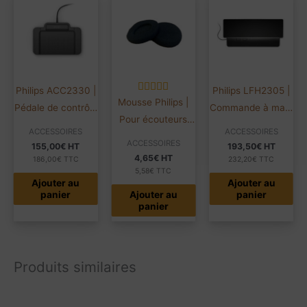
déplacer librement dans votre zone de travail sans avoir à
enlever le casque.
Philips ACC2330 |
Philips LFH2305 |
Mousse Philips |
Pédale de contrôle
Commande à main
Pour écouteurs
| Logiciels Philips
| Pour logiciel
ACCESSOIRES
ACCESSOIRES
LFH2236
SpeechExec
ACCESSOIRES
155,00
€
HT
193,50
€
HT
4,65
€
HT
186,00
€
TTC
232,20
€
TTC
5,58
€
TTC
Ajouter au
Ajouter au
panier
Ajouter au
panier
panier
Produits similaires