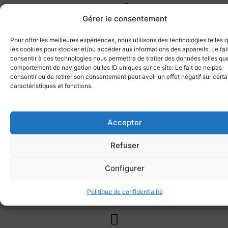
Gérer le consentement
Pour offrir les meilleures expériences, nous utilisons des technologies telles 
les cookies pour stocker et/ou accéder aux informations des appareils. Le fai
consentir à ces technologies nous permettra de traiter des données telles que
Philips LFH0334 |
Olympus ME-15 |
Philips ACC6005 |
comportement de navigation ou les ID uniques sur ce site. Le fait de ne pas
Écouteurs | 14mm
Micro-cravate |
Coussinets | Pour
consentir ou de retirer son consentement peut avoir un effet négatif sur cert
caractéristiques et fonctions.
de diamètre
Prise Jack 3.5mm
Philips SpeechOne
ACCESSOIRES
ACCESSOIRES
ACCESSOIRES
54,30
€
HT
23,99
€
HT
104,00
€
HT
65,16
€
TTC
28,79
€
TTC
124,80
€
TTC
Accepter
Ajouter au
Ajouter au
Ajouter au
panier
panier
panier
Refuser
Configurer
Politique de confidentialité