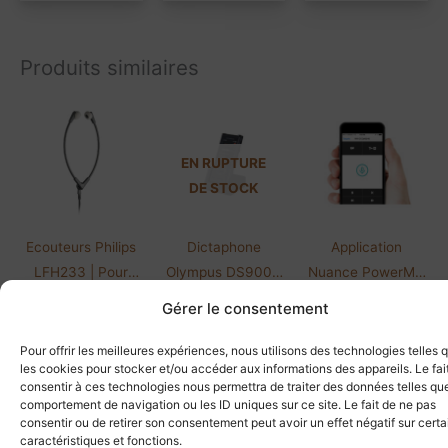
Produits similaires
EN RUPTURE
DE STOCK
Ecouteurs Philips
Dictaphone
Application
LFH233 | Pour
Olympus DS9000
Nuance PowerMic
lecteur LFH720
SE | Sans logiciel
Mobile | 12 mois |
Gérer le consentement
DICTÉE VOCALE
DICTÉE VOCALE
DICTÉE VOCALE
FR 1/20
67,00
€
HT
349,00
€
HT
64,80
€
HT
80,40
€
TTC
418,80
€
TTC
77,76
€
TTC
Pour offrir les meilleures expériences, nous utilisons des technologies telles 
les cookies pour stocker et/ou accéder aux informations des appareils. Le fai
Ajouter au
Lire la suite
Ajouter au
consentir à ces technologies nous permettra de traiter des données telles que
panier
panier
comportement de navigation ou les ID uniques sur ce site. Le fait de ne pas
consentir ou de retirer son consentement peut avoir un effet négatif sur cert
caractéristiques et fonctions.