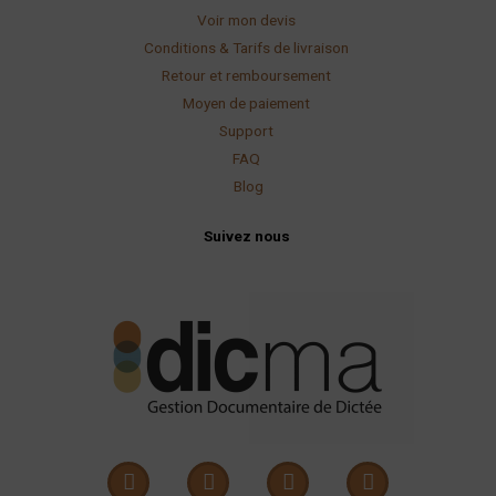
Voir mon devis
Conditions & Tarifs de livraison
Retour et remboursement
Moyen de paiement
Support
FAQ
Blog
Suivez nous
L
Y
X
F
i
o
-
a