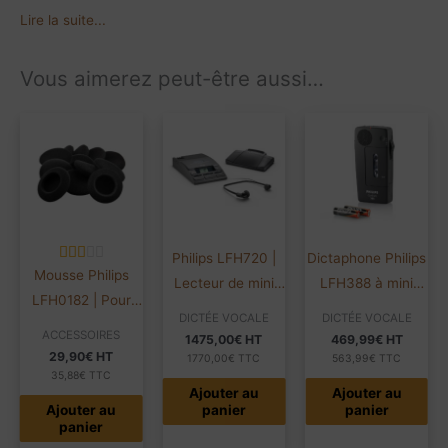
Lire la suite...
Vous aimerez peut-être aussi…
Philips LFH720 |
Dictaphone Philips
Mousse Philips
Lecteur de mini
LFH388 à mini
LFH0182 | Pour
cassette | Avec
cassette | Pocket
DICTÉE VOCALE
DICTÉE VOCALE
écouteurs
écouteurs et
Memo
ACCESSOIRES
1475,00
€
HT
469,99
€
HT
LFH234/334 | Lot
29,90
€
HT
pédale
1770,00
€
TTC
563,99
€
TTC
de 10
35,88
€
TTC
Ajouter au
Ajouter au
Ajouter au
panier
panier
panier