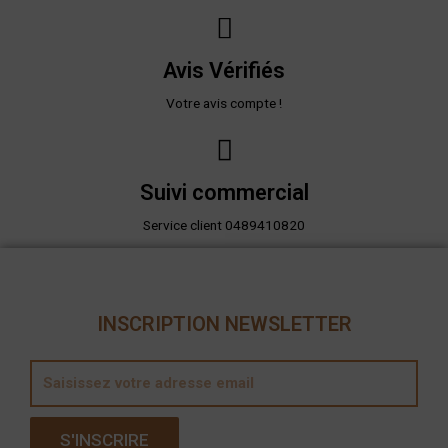
Avis Vérifiés
Votre avis compte !
Suivi commercial
Service client 0489410820
INSCRIPTION NEWSLETTER
E
m
a
S'INSCRIRE
i